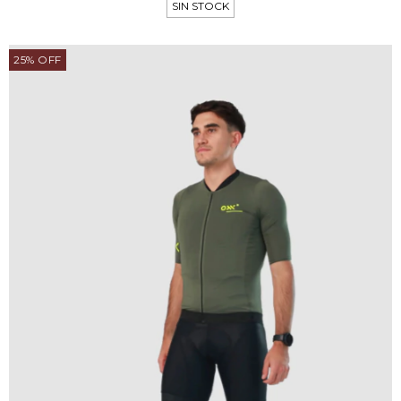
SIN STOCK
25
%
OFF