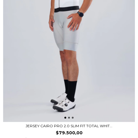
JERSEY CAIRO PRO 2.0 SLIM FIT TOTAL WHIT...
$79.500,00