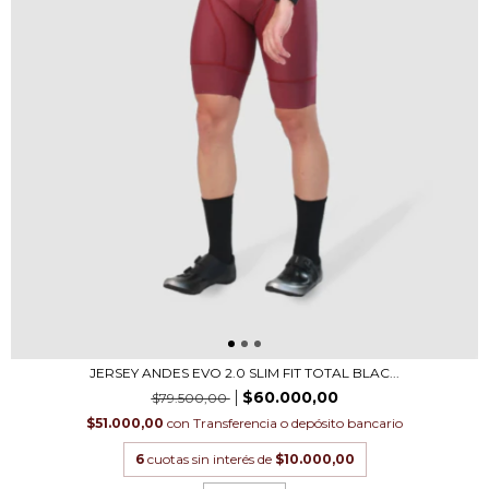
JERSEY ANDES EVO 2.0 SLIM FIT TOTAL BLAC...
$60.000,00
$79.500,00
$51.000,00
con
Transferencia o depósito bancario
6
cuotas sin interés de
$10.000,00