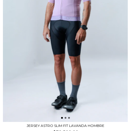
JERSEY ASTRO SLIM FIT LAVANDA HOMBRE