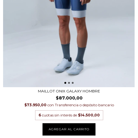
MAILLOT ONIX GALAXY HOMBRE
$87.000,00
$73.950,00
con
Transferencia o depósito bancario
6
cuotas sin interés de
$14.500,00
AGREGAR AL CARRITO