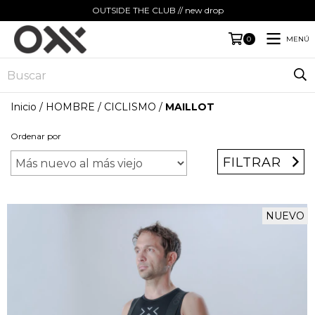
OUTSIDE THE CLUB // new drop
MENÚ
0
Inicio
/
HOMBRE
/
CICLISMO
/
MAILLOT
Ordenar por
FILTRAR
NUEVO