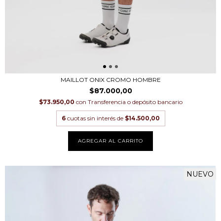
MAILLOT ONIX CROMO HOMBRE
$87.000,00
$73.950,00
con
Transferencia o depósito bancario
6
cuotas sin interés de
$14.500,00
AGREGAR AL CARRITO
NUEVO