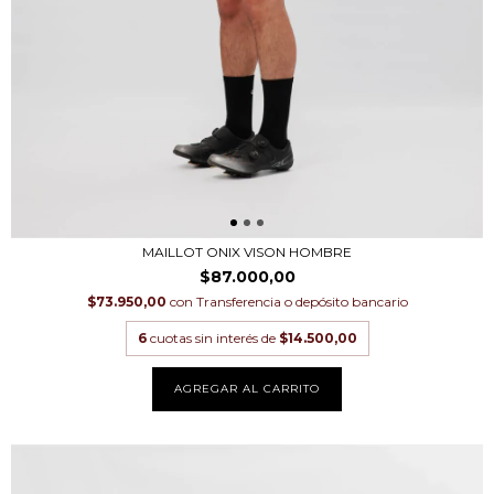
MAILLOT ONIX VISON HOMBRE
$87.000,00
$73.950,00
con
Transferencia o depósito bancario
6
cuotas sin interés de
$14.500,00
AGREGAR AL CARRITO