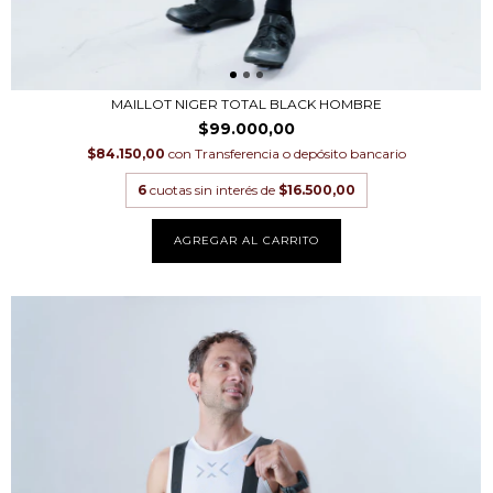
MAILLOT NIGER TOTAL BLACK HOMBRE
$99.000,00
$84.150,00
con
Transferencia o depósito bancario
6
cuotas sin interés de
$16.500,00
AGREGAR AL CARRITO