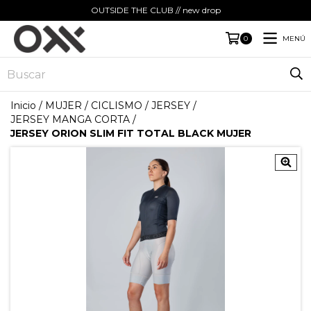
OUTSIDE THE CLUB // new drop
MENÚ
0
Inicio
/
MUJER
/
CICLISMO
/
JERSEY
/
JERSEY MANGA CORTA
/
JERSEY ORION SLIM FIT TOTAL BLACK MUJER