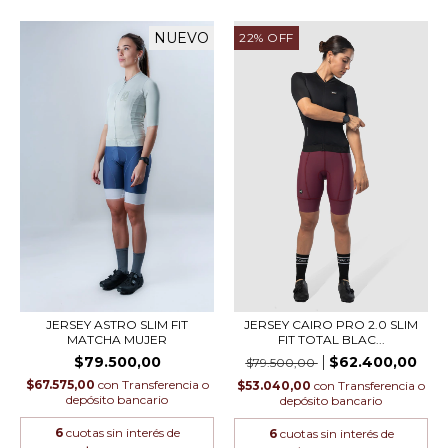
NUEVO
22
%
OFF
JERSEY ASTRO SLIM FIT
JERSEY CAIRO PRO 2.0 SLIM
MATCHA MUJER
FIT TOTAL BLAC...
$79.500,00
$62.400,00
$79.500,00
$67.575,00
con
Transferencia o
$53.040,00
con
Transferencia o
depósito bancario
depósito bancario
6
cuotas sin interés de
6
cuotas sin interés de