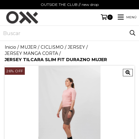
OUTSIDE THE CLUB // new drop
MENÚ
0
Inicio
/
MUJER
/
CICLISMO
/
JERSEY
/
JERSEY MANGA CORTA
/
JERSEY TILCARA SLIM FIT DURAZNO MUJER
26
%
OFF